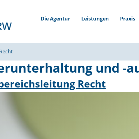
Die Agentur
Leistungen
Praxis
 Recht
runterhaltung und -a
be­reichs­leitung Recht