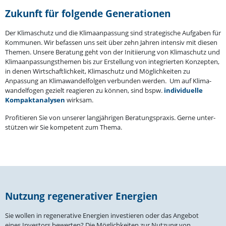
Zukunft für folgende Generationen
Der Klima­schutz und die Klima­an­passung sind strate­gische Aufgaben für
Kommunen. Wir befassen uns seit über zehn Jahren intensiv mit diesen
Themen. Unsere Beratung geht von der Initi­ierung von Klima­schutz und
Klima­an­pas­sungs­themen bis zur Erstellung von integrierten Konzepten,
in denen Wirtschaft­lichkeit, Klima­schutz und Möglich­keiten zu
Anpassung an Klima­wan­del­folgen verbunden werden. Um auf Klima­
wan­del­fogen gezielt reagieren zu können, sind bspw.
indivi­duelle
Kompakt­ana­lysen
wirksam.
Profi­tieren Sie von unserer langjäh­rigen Beratungs­praxis. Gerne unter­
stützen wir Sie kompetent zum Thema.
Nutzung regene­ra­tiver Energien
Sie wollen in regene­rative Energien inves­tieren oder das Angebot
eines Investors bewerten? Die Möglich­keiten zur Nutzung von