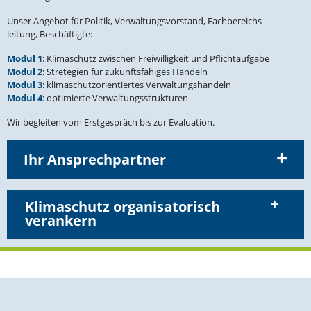
Unser Angebot für Politik, Verwal­tungs­vor­stand, Fachbe­reichs­
leitung, Beschäftigte:
Modul 1
: Klima­schutz zwischen Freiwil­ligkeit und Pflicht­aufgabe
Modul 2
: Stretegien für zukunfts­fä­higes Handeln
Modul 3
: klima­schutz­ori­en­tiertes Verwal­tungs­handeln
Modul 4
: optimierte Verwaltungsstrukturen
Wir begleiten vom Erstge­spräch bis zur Evaluation.
Ihr Ansprechpartner
Klima­schutz organi­sa­to­risch
verankern