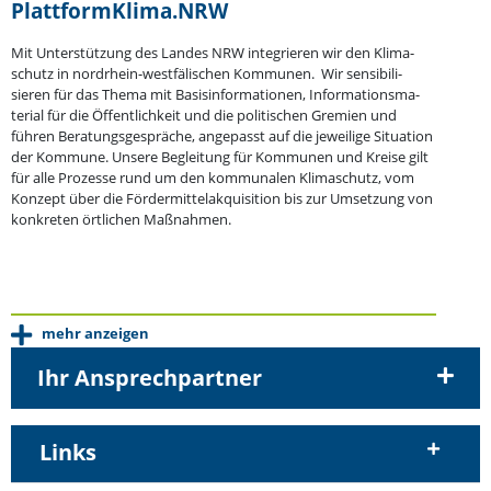
PlattformKlima.NRW
Mit Unter­stützung des Landes NRW integrieren wir den Klima­
schutz in nordrhein-westfä­li­schen Kommunen. Wir sensi­bi­li­
sieren für das Thema mit Basis­in­for­ma­tionen, Infor­ma­ti­ons­ma­
terial für die Öffent­lichkeit und die politi­schen Gremien und
führen Beratungs­ge­spräche, angepasst auf die jeweilige Situation
der Kommune. Unsere Begleitung für Kommunen und Kreise gilt
für alle Prozesse rund um den kommu­nalen Klima­schutz, vom
Konzept über die Förder­mit­tel­ak­qui­sition bis zur Umsetzung von
konkreten örtlichen Maßnahmen.
mehr anzeigen
Ihr Ansprechpartner
Links