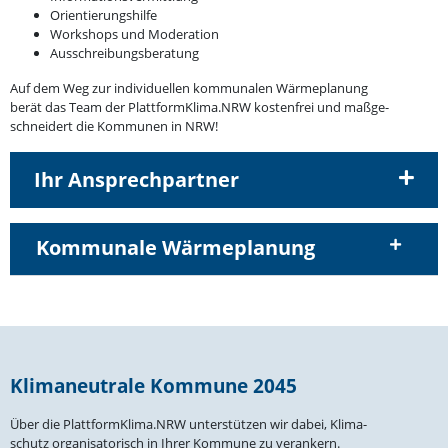
Orien­tie­rungs­hilfe
Workshops und Moderation
Ausschrei­bungs­be­ratung
Auf dem Weg zur indivi­du­ellen kommu­nalen Wärme­planung
berät das Team der PlattformKlima.NRW kostenfrei und maßge­
schneidert die Kommunen in NRW!
Ihr Ansprechpartner
Kommunale Wärme­planung
Klima­neu­trale Kommune 2045
Über die PlattformKlima.NRW unter­stützen wir dabei, Klima­
schutz organi­sa­to­risch in Ihrer Kommune zu verankern.