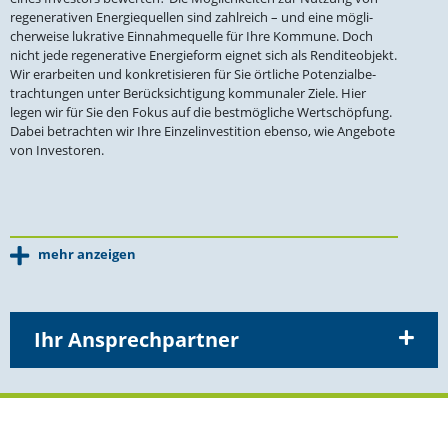
regene­ra­tiven Energie­quellen sind zahlreich – und eine mögli­
cher­weise lukrative Einnah­me­quelle für Ihre Kommune. Doch
nicht jede regene­rative Energieform eignet sich als Rendi­te­objekt.
Wir erarbeiten und konkre­ti­sieren für Sie örtliche Poten­zi­al­be­
trach­tungen unter Berück­sich­tigung kommu­naler Ziele. Hier
legen wir für Sie den Fokus auf die bestmög­liche Wertschöpfung.
Dabei betrachten wir Ihre Einzel­in­ves­tition ebenso, wie Angebote
von Investoren.
mehr anzeigen
Ihr Ansprechpartner