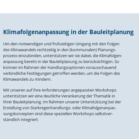
Klima­fol­gen­an­passung in der Bauleitplanung
Um den notwen­digen und frühzei­tigen Umgang mit den Folgen
des Klima­wandels recht­zeitig in den (kommu­nalen) Planungs­
prozess einzu­binden, unter­stützen wir sie dabei, die Klima­fol­gen­
an­passung bereits in der Bauleit­planung zu berück­sich­tigen. So
können im Rahmen der Handlungs­op­tionen voraus­schauend
verbind­liche Festle­gungen getroffen werden, um die Folgen des
Klima­wandels zu mindern.
Mit unseren auf Ihre Anfor­de­rungen angepassten Workshops
unter­stützen wir eine deutliche Veran­kerung der Thematik in
Ihrer Bauleit­planung. Im Rahmen unserer Unter­stützung bei der
Erstellung von Stark­re­gen­hand­lungs- oder Klima­fol­gen­an­pas­
sungs­kon­zepten sind diese spezi­ellen Workshops selbst­ver­
ständlich integriert.