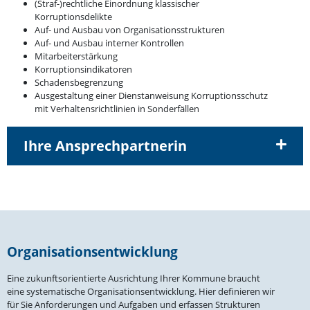
(Straf-)rechtliche Einordnung klassi­scher
Korruptionsdelikte
Auf- und Ausbau von Organisationsstrukturen
Auf- und Ausbau interner Kontrollen
Mitar­bei­ter­stärkung
Korrup­ti­ons­in­di­ka­toren
Schadens­be­grenzung
Ausge­staltung einer Dienst­an­weisung Korrup­ti­ons­schutz
mit Verhal­tens­richt­linien in Sonderfällen
Ihre Ansprechpartnerin
Organi­sa­ti­ons­ent­wicklung
Eine zukunfts­ori­en­tierte Ausrichtung Ihrer Kommune braucht
eine syste­ma­tische Organi­sa­ti­ons­ent­wicklung. Hier definieren wir
für Sie Anfor­de­rungen und Aufgaben und erfassen Struk­turen