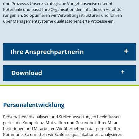
und Prozesse. Unsere strate­gische Vorge­hens­weise erkennt
Poten­tiale und passt Ihre Organi­sation den inhalt­lichen Verän­de­
rungen an. So optimieren wir Verwal­tungs­struk­turen und führen
über Manage­ment­systeme quali­täts­ori­en­tierte Prozesse ein.
Ihre Ansprechpartnerin
Download
Perso­nal­ent­wicklung
Perso­nal­be­darfs­ana­lysen und Stellen­be­wer­tungen beein­flussen
gezielt die Kompetenz, Motivation und Gesundheit Ihrer Mitar­
bei­te­rinnen und Mitar­beiter. Wir übernehmen das gerne für Ihre
Kommune. So ermitteln wir Schlüs­sel­qua­li­fi­ka­tionen, analy­sieren