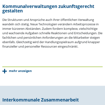
Kommu­nal­ver­wal­tungen zukunfts­ge­recht
gestalten
Die Struk­turen und Ansprüche auch Ihrer öffent­lichen Verwaltung
wandeln sich stetig. Neue Techno­logien verändern Arbeits­pro­zesse in
immer kürzeren Abständen. Zudem fordern komplexe, vielschichtige
und wachsende Aufgaben schnelle Reaktionen und Entschei­dungen. Die
fachlichen und persön­lichen Anfor­de­rungen an die Mitar­beiter steigen
ebenfalls. Gleich­zeitig wird der Handlungs­spielraum aufgrund knapper
finan­zi­eller und perso­neller Ressourcen eingeschränkt.
mehr anzeigen
Inter­kom­munale Zusammenarbeit