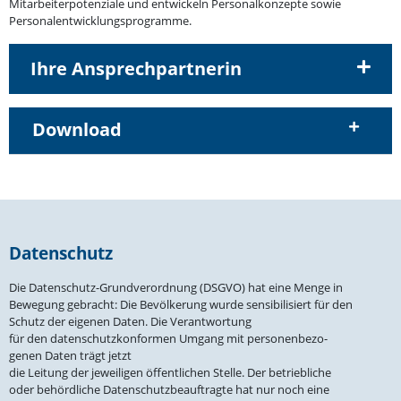
Mitar­bei­ter­po­ten­ziale und entwi­ckeln Perso­nal­kon­zepte sowie
Personalentwicklungsprogramme.
Ihre Ansprechpartnerin
Download
Daten­schutz
Die Daten­schutz-Grund­ver­ordnung (DSGVO) hat eine Menge in
Bewegung gebracht: Die Bevöl­kerung wurde sensi­bi­li­siert für den
Schutz der eigenen Daten. Die Verant­wortung
für den daten­schutz­kon­formen Umgang mit perso­nen­be­zo­
genen Daten trägt jetzt
die Leitung der jewei­ligen öffent­lichen Stelle. Der betrieb­liche
oder behörd­liche Daten­schutz­be­auf­tragte hat nur noch eine