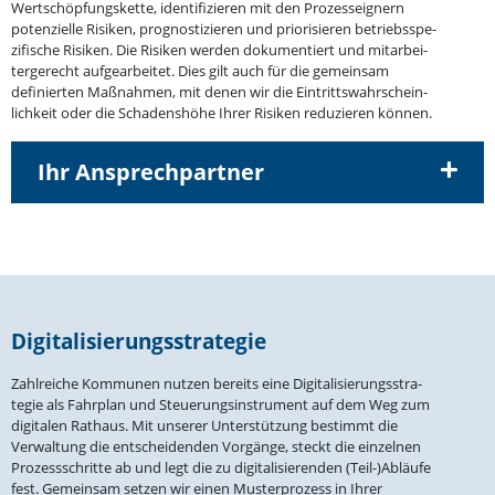
Wertschöp­fungs­kette, identi­fi­zieren mit den Prozess­eignern
poten­zielle Risiken, prognos­ti­zieren und priori­sieren betriebs­spe­
zi­fische Risiken. Die Risiken werden dokumen­tiert und mitar­bei­
ter­ge­recht aufge­ar­beitet. Dies gilt auch für die gemeinsam
definierten Maßnahmen, mit denen wir die Eintritts­wahr­schein­
lichkeit oder die Schadenshöhe Ihrer Risiken reduzieren können.
Ihr Ansprechpartner
Digita­li­sie­rungs­stra­tegie
Zahlreiche Kommunen nutzen bereits eine Digita­li­sie­rungs­stra­
tegie als Fahrplan und Steue­rungs­in­strument auf dem Weg zum
digitalen Rathaus. Mit unserer Unter­stützung bestimmt die
Verwaltung die entschei­denden Vorgänge, steckt die einzelnen
Prozess­schritte ab und legt die zu digita­li­sie­renden (Teil-)Abläufe
fest. Gemeinsam setzen wir einen Muster­prozess in Ihrer