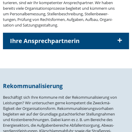
tu­rieren, sind wir Ihr kompe­tenter Ansprech­partner. Wir haben
bereits viele Organi­sa­ti­ons­pro­zesse begleitet und kümmern uns
um Perso­nal­be­messung, Stellen­be­schreibung, Stellen­be­wer­
tungen, Prüfung von Rechts­formen, Aufgaben, Aufbau, Organi­
sation und Satzungsgestaltung.
Ihre Ansprechpartnerin
Rekom­mu­na­li­sierung
Beschäftigt sich Ihre Kommune mit der Rekom­mu­na­li­sierung von
Leistungen? Wir unter­suchen gerne kompetent die Zweck­mä­
ßigkeit der Organi­sa­ti­onsform. Rekom­mu­na­li­sie­rungs­vor­haben
begleiten wir auf der Grundlage gutach­ter­licher Stellung­nahmen
und Kosten­be­rech­nungen. Dabei kann es z. B. um Bereiche des
Energie­sektors, die Aufga­ben­be­reiche Abfall­ent­sorgung, Abwas­
ser­dienst­leis­tungen, Klärschlamm­abfuhr sowie die Straßen­rei­