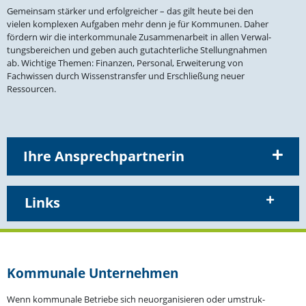
Gemeinsam stärker und erfolg­reicher – das gilt heute bei den
vielen komplexen Aufgaben mehr denn je für Kommunen. Daher
fördern wir die inter­kom­munale Zusam­men­arbeit in allen Verwal­
tungs­be­reichen und geben auch gutach­ter­liche Stellung­nahmen
ab. Wichtige Themen: Finanzen, Personal, Erwei­terung von
Fachwissen durch Wissens­transfer und Erschließung neuer
Ressourcen.
Ihre Ansprechpartnerin
Links
Kommunale Unter­nehmen
Wenn kommunale Betriebe sich neuor­ga­ni­sieren oder umstruk­