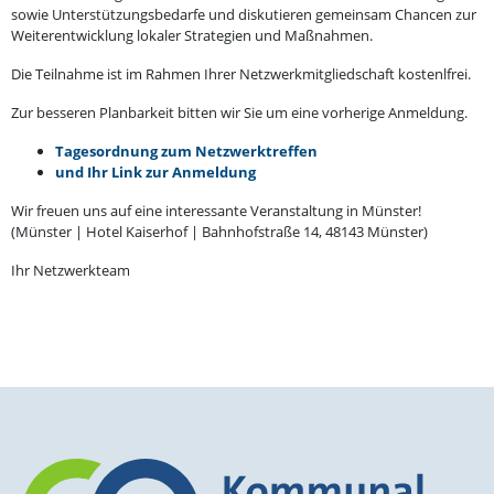
sowie Unter­stüt­zungs­be­darfe und disku­tieren gemeinsam Chancen zur
Weiter­ent­wicklung lokaler Strategien und Maßnahmen.
Die Teilnahme ist im Rahmen Ihrer Netzwerk­mit­glied­schaft kostenlfrei.
Zur besseren Planbarkeit bitten wir Sie um eine vorherige Anmeldung.
Tages­ordnung zum Netzwerktreffen
und Ihr Link zur Anmeldung
Wir freuen uns auf eine inter­es­sante Veran­staltung in Münster!
(Münster | Hotel Kaiserhof | Bahnhof­straße 14, 48143 Münster)
Ihr Netzwerkteam