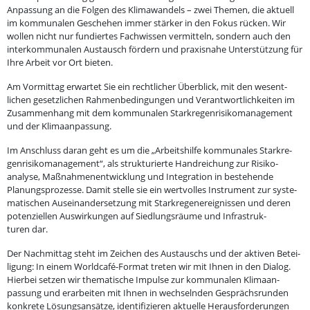
Anpassung an die Folgen des Klima­wandels – zwei Themen, die aktuell
im kommu­nalen Geschehen immer stärker in den Fokus rücken. Wir
wollen nicht nur fundiertes Fachwissen vermitteln, sondern auch den
inter­kom­mu­nalen Austausch fördern und praxisnahe Unter­stützung für
Ihre Arbeit vor Ort bieten.
Am Vormittag erwartet Sie ein recht­licher Überblick, mit den wesent­
lichen gesetz­lichen Rahmen­be­din­gungen und Verant­wort­lich­keiten im
Zusam­menhang mit dem kommu­nalen Stark­re­gen­ri­si­ko­ma­nagement
und der Klimaanpassung.
Im Anschluss daran geht es um die „Arbeits­hilfe kommu­nales Stark­re­
gen­ri­si­ko­ma­nagement“, als struk­tu­rierte Handrei­chung zur Risiko­
analyse, Maßnah­men­ent­wicklung und Integration in bestehende
Planungs­pro­zesse. Damit stelle sie ein wertvolles Instrument zur syste­
ma­ti­schen Ausein­an­der­setzung mit Stark­re­gen­er­eig­nissen und deren
poten­zi­ellen Auswir­kungen auf Siedlungs­räume und Infra­struk­
turen dar.
Der Nachmittag steht im Zeichen des Austauschs und der aktiven Betei­
ligung: In einem Worldcafé-Format treten wir mit Ihnen in den Dialog.
Hierbei setzen wir thema­tische Impulse zur kommu­nalen Klima­an­
passung und erarbeiten mit Ihnen in wechselnden Gesprächs­runden
konkrete Lösungs­an­sätze, identi­fi­zieren aktuelle Heraus­for­de­rungen