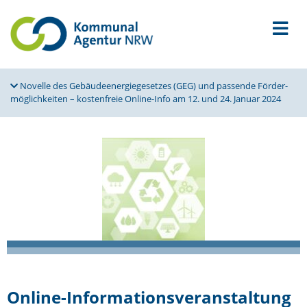
Novelle des Gebäu­de­en­er­gie­ge­setzes (GEG) und passende Förder­
mög­lich­keiten – kosten­freie Online-Info am 12. und 24. Januar 2024
Online-Infor­ma­ti­ons­ver­an­staltung