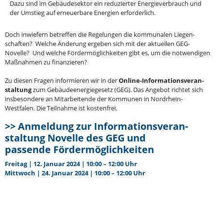
Dazu sind im Gebäu­de­sektor ein reduzierter Energie­ver­brauch und
der Umstieg auf erneu­erbare Energien erforderlich.
Doch inwiefern betreffen die Regelungen die kommu­nalen Liegen­
schaften? Welche Änderung ergeben sich mit der aktuellen GEG-
Novelle? Und welche Förder­mög­lich­keiten gibt es, um die notwen­digen
Maßnahmen zu finan­zieren?
Zu diesen Fragen infor­mieren wir in der
Online-Infor­ma­ti­ons­ver­an­
staltung
zum Gebäu­de­en­er­gie­gesetz (GEG). Das Angebot richtet sich
insbe­sondere an Mitar­bei­tende der Kommunen in Nordrhein-
Westfalen. Die Teilnahme ist kostenfrei.
>> Anmeldung zur Infor­ma­ti­ons­ver­an­
staltung Novelle des GEG und
passende Fördermöglichkeiten
Freitag | 12. Januar 2024 | 10:00 – 12:00 Uhr
Mittwoch | 24. Januar 2024 | 10:00 – 12:00 Uhr