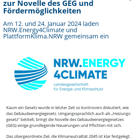
zur Novelle des GEG und
Fördermöglichkeiten
Am 12. und 24. Januar 2024 laden
NRW.Energy4Climate und
PlattformKlima.NRW gemeinsam ein
Kaum ein Gesetz wurde in letzter Zeit so kontrovers disku­tiert, wie
das Gebäu­de­en­er­gie­gesetz. Umgangs­sprachlich auch als „Heizungs­
gesetz“ betitelt, bringt die Novelle des Gebäu­de­en­er­gie­ge­setzes
(GEG) einige grund­le­gende Neuerungen und Pflichten mit sich.
Das überge­ordnete Ziel, die Klima­neu­tra­lität 2045 ist klar festgelegt.