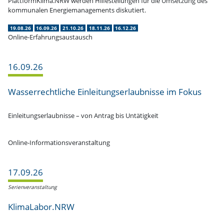
PlattformKlima.NRW werden Hilfe­stel­lungen für die Umsetzung des
kommu­nalen Energie­ma­nage­ments diskutiert.
19.08.26
16.09.26
21.10.26
18.11.26
16.12.26
Online-Erfahrungsaustausch
16.09.26
Wasser­recht­liche Einlei­tungs­er­laub­nisse im Fokus
Einlei­tungs­er­laub­nisse – von Antrag bis Untätigkeit
Online-Informationsveranstaltung
17.09.26
Serien­ver­an­staltung
KlimaLabor.NRW