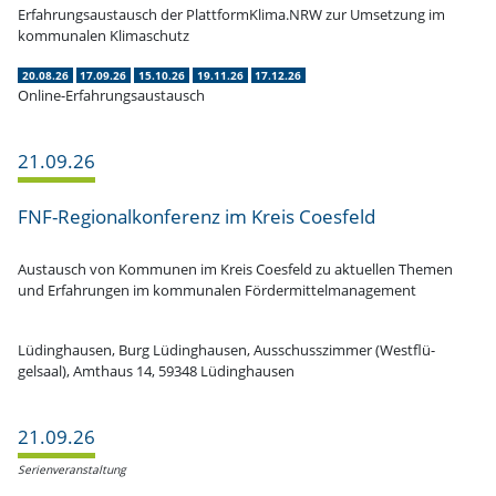
Erfah­rungs­aus­tausch der PlattformKlima.NRW zur Umsetzung im
kommu­nalen Klimaschutz
20.08.26
17.09.26
15.10.26
19.11.26
17.12.26
Online-Erfahrungsaustausch
21.09.26
FNF-Regio­nal­­kon­­­ferenz im Kreis Coesfeld
Austausch von Kommunen im Kreis Coesfeld zu aktuellen Themen
und Erfah­rungen im kommu­nalen Fördermittelmanagement
Lüding­hausen, Burg Lüding­hausen, Ausschuss­zimmer (Westflü­
gelsaal), Amthaus 14, 59348 Lüdinghausen
21.09.26
Serien­ver­an­staltung