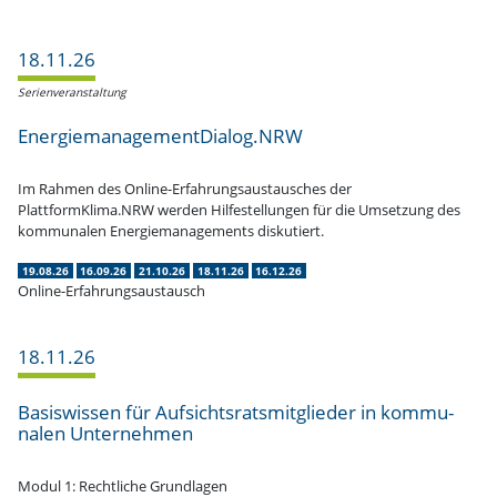
18.11.26
Serien­ver­an­staltung
EnergiemanagementDialog.NRW
Im Rahmen des Online-Erfah­rungs­aus­tau­sches der
PlattformKlima.NRW werden Hilfe­stel­lungen für die Umsetzung des
kommu­nalen Energie­ma­nage­ments diskutiert.
19.08.26
16.09.26
21.10.26
18.11.26
16.12.26
Online-Erfahrungsaustausch
18.11.26
Basis­wissen für Aufsichts­rats­mit­glieder in kommu­
nalen Unternehmen
Modul 1: Recht­liche Grundlagen