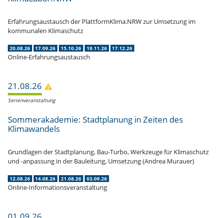
Erfah­rungs­aus­tausch der PlattformKlima.NRW zur Umsetzung im
kommu­nalen Klimaschutz
20.08.26
17.09.26
15.10.26
19.11.26
17.12.26
Online-Erfahrungsaustausch
21.08.26
Serien­ver­an­staltung
Sommer­aka­demie: Stadt­planung in Zeiten des
Klimawandels
Grund­lagen der Stadt­planung, Bau-Turbo, Werkzeuge für Klima­schutz
und -anpassung in der Bauleitung, Umsetzung (Andrea Murauer)
12.08.26
14.08.26
21.08.26
03.09.26
Online-Informationsveranstaltung
01.09.26