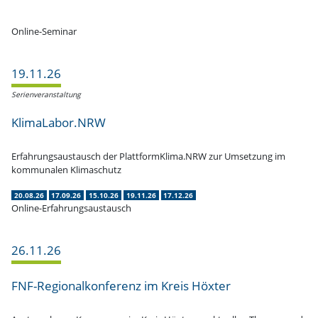
Online-Seminar
19.11.26
Serien­ver­an­staltung
KlimaLabor.NRW
Erfah­rungs­aus­tausch der PlattformKlima.NRW zur Umsetzung im
kommu­nalen Klimaschutz
20.08.26
17.09.26
15.10.26
19.11.26
17.12.26
Online-Erfahrungsaustausch
26.11.26
FNF-Regio­nal­­kon­­­ferenz im Kreis Höxter