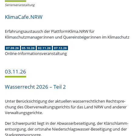
Serien­ver­an­staltung
KlimaCafe.NRW
Erfah­rungs­aus­tausch der PlattformKlima.NRW für
Klimaschutzmanager:innen und Quereinsteiger:innen im Klimaschutz
07.09.26
05.10.26
02.11.26
07.12.26
Online-Informationsveranstaltung
03.11.26
Wasser­recht 2026 – Teil 2
Unter Berück­sich­tigung der aktuellen wasser­recht­lichen Recht­spre­
chung des Oberver­wal­tungs­ge­richts für das Land NRW und anderer
Verwaltungsgerichte.
Der Schwer­punkt liegt in der Abwas­ser­be­sei­tigung, der Klärschlamm­
ent­sorgung, der ortsnahe Nieder­schlags­wasser-Besei­tigung und der
Starkregenvorsorge.