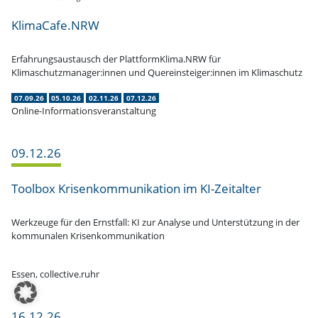
KlimaCafe.NRW
Erfah­rungs­aus­tausch der PlattformKlima.NRW für
Klimaschutzmanager:innen und Quereinsteiger:innen im Klimaschutz
07.09.26
05.10.26
02.11.26
07.12.26
Online-Informationsveranstaltung
09.12.26
Toolbox Krisen­kom­mu­ni­kation im KI-Zeitalter
Werkzeuge für den Ernstfall: KI zur Analyse und Unter­stützung in der
kommu­nalen Krisenkommunikation
Essen, collective.ruhr
16.12.26