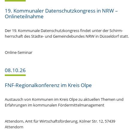
19. Kommu­naler Daten­schutz­kon­gress in NRW –
Onlineteilnahme
Der 19. Kommunale Daten­schutz­kon­gress findet unter der Schirm­
herr­schaft des Städte- und Gemein­de­bundes NRW in Düsseldorf statt.
Online-Seminar
08.10.26
FNF-Regio­nal­­kon­­­ferenz im Kreis Olpe
Austausch von Kommunen im Kreis Olpe zu aktuellen Themen und
Erfah­rungen im kommu­nalen Fördermittelmanagement
Attendorn, Amt für Wirtschafts­för­derung, Kölner Str. 12, 57439
Attendorn