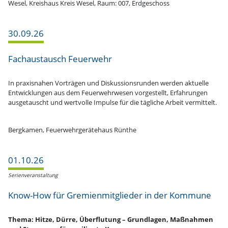
Wesel, Kreishaus Kreis Wesel, Raum: 007, Erdgeschoss
30.09.26
Fachaus­tausch Feuerwehr
In praxis­nahen Vorträgen und Diskus­si­ons­runden werden aktuelle
Entwick­lungen aus dem Feuer­wehr­wesen vorge­stellt, Erfah­rungen
ausge­tauscht und wertvolle Impulse für die tägliche Arbeit vermittelt.
Bergkamen, Feuer­wehr­ge­rä­tehaus Rünthe
01.10.26
Serien­ver­an­staltung
Know-How für Gremi­en­mit­glieder in der Kommune
Thema: Hitze, Dürre, Überflutung – Grund­lagen, Maßnahmen