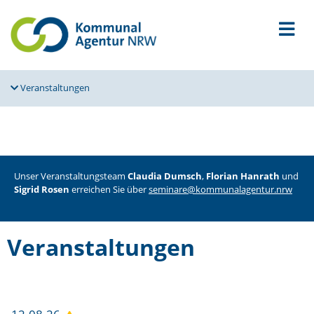
Veran­stal­tungen
Unser Veran­stal­tungsteam
Claudia Dumsch
,
Florian Hanrath
und
Sigrid Rosen
erreichen Sie über
seminare@kommunalagentur.nrw
Veran­stal­tungen