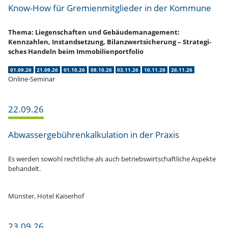
Know-How für Gremi­en­mit­glieder in der Kommune
Thema: Liegen­schaften und Gebäu­de­ma­nagement:
Kennzahlen, Instand­setzung, Bilanz­wert­si­cherung – Strate­gi­
sches Handeln beim Immobilienportfolio
01.09.26
21.09.26
01.10.26
08.10.26
03.11.26
10.11.26
26.11.26
Online-Seminar
22.09.26
Abwas­ser­ge­büh­ren­kal­ku­lation in der Praxis
Es werden sowohl recht­liche als auch betriebs­wirt­schaft­liche Aspekte
behandelt.
Münster, Hotel Kaiserhof
23.09.26