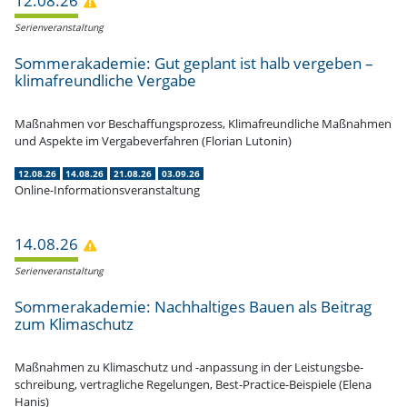
12.08.26
Serien­ver­an­staltung
Sommer­aka­demie: Gut geplant ist halb vergeben –
klima­freund­liche Vergabe
Maßnahmen vor Beschaf­fungs­prozess, Klima­freund­liche Maßnahmen
und Aspekte im Verga­be­ver­fahren (Florian Lutonin)
12.08.26
14.08.26
21.08.26
03.09.26
Online-Informationsveranstaltung
14.08.26
Serien­ver­an­staltung
Sommer­aka­demie: Nachhal­tiges Bauen als Beitrag
zum Klimaschutz
Maßnahmen zu Klima­schutz und -anpassung in der Leistungs­be­
schreibung, vertrag­liche Regelungen, Best-Practice-Beispiele (Elena
Hanis)