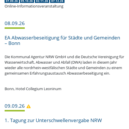
07.09.26
05.10.26
02.11.26
07.12.26
Online-Informationsveranstaltung
08.09.26
EA Abwas­ser­be­sei­tigung für Städte und Gemeinden
– Bonn
Die Kommunal Agentur NRW GmbH und die Deutsche Verei­nigung für
Wasser­wirt­schaft, Abwasser und Abfall (DWA) laden in diesem Jahr
wieder alle nordrhein-westfä­li­schen Städte und Gemeinden zu einem
gemein­samen Erfah­rungs­aus­tausch Abwas­ser­be­sei­tigung ein.
Bonn, Hotel Collegium Leoninum
09.09.26
1. Tagung zur Unter­schwel­len­vergabe NRW