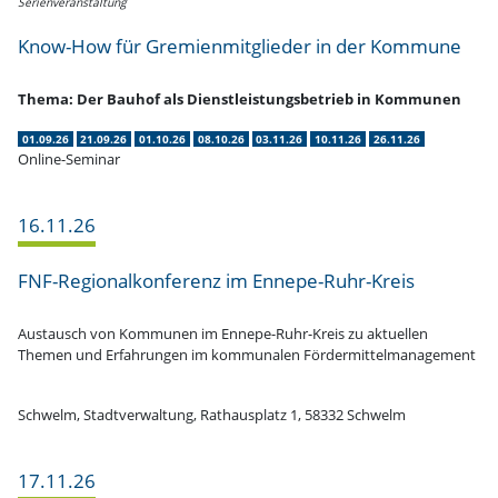
Serien­ver­an­staltung
Know-How für Gremi­en­mit­glieder in der Kommune
Thema: Der Bauhof als Dienst­leis­tungs­be­trieb in Kommunen
01.09.26
21.09.26
01.10.26
08.10.26
03.11.26
10.11.26
26.11.26
Online-Seminar
16.11.26
FNF-Regio­nal­­kon­­­ferenz im Ennepe-Ruhr-Kreis
Austausch von Kommunen im Ennepe-Ruhr-Kreis zu aktuellen
Themen und Erfah­rungen im kommu­nalen Fördermittelmanagement
Schwelm, Stadt­ver­waltung, Rathaus­platz 1, 58332 Schwelm
17.11.26