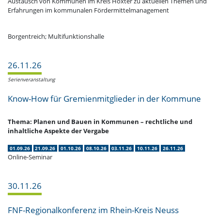
Austausch von Kommunen im Kreis Höxter zu aktuellen Themen und
Erfah­rungen im kommu­nalen Fördermittelmanagement
Borgent­reich; Multifunktionshalle
26.11.26
Serien­ver­an­staltung
Know-How für Gremi­en­mit­glieder in der Kommune
Thema: Planen und Bauen in Kommunen – recht­liche und
inhalt­liche Aspekte der Vergabe
01.09.26
21.09.26
01.10.26
08.10.26
03.11.26
10.11.26
26.11.26
Online-Seminar
30.11.26
FNF-Regio­nal­­kon­­­ferenz im Rhein-Kreis Neuss