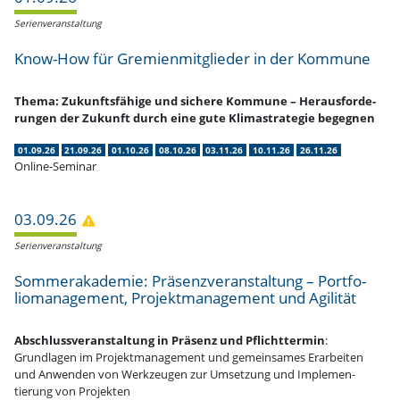
Serien­ver­an­staltung
Know-How für Gremi­en­mit­glieder in der Kommune
Thema: Zukunfts­fähige und sichere Kommune – Heraus­for­de­
rungen der Zukunft durch eine gute Klima­stra­tegie begegnen
01.09.26
21.09.26
01.10.26
08.10.26
03.11.26
10.11.26
26.11.26
Online-Seminar
03.09.26
Serien­ver­an­staltung
Sommer­aka­demie: Präsenz­ver­an­staltung – Portfo­
lio­ma­nagement, Projekt­ma­nagement und Agilität
Abschluss­ver­an­staltung in Präsenz und Pflicht­termin
:
Grund­lagen im Projekt­ma­nagement und gemein­sames Erarbeiten
und Anwenden von Werkzeugen zur Umsetzung und Imple­men­
tierung von Projekten