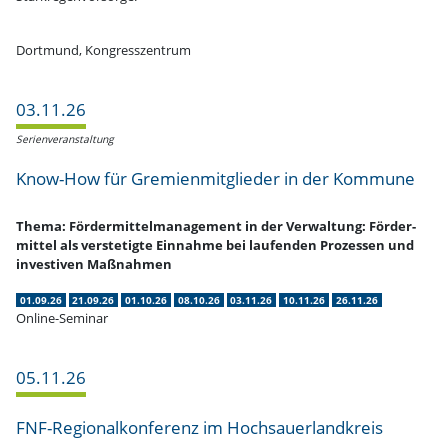
Dortmund, Kongresszentrum
03.11.26
Serien­ver­an­staltung
Know-How für Gremi­en­mit­glieder in der Kommune
Thema: Förder­mit­tel­ma­nagement in der Verwaltung: Förder­
mittel als verste­tigte Einnahme bei laufenden Prozessen und
inves­tiven Maßnahmen
01.09.26
21.09.26
01.10.26
08.10.26
03.11.26
10.11.26
26.11.26
Online-Seminar
05.11.26
FNF-Regio­nal­­kon­­­ferenz im Hochsauerlandkreis