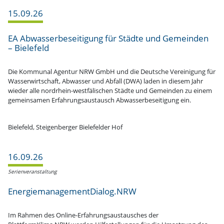
15.09.26
EA Abwas­ser­be­sei­tigung für Städte und Gemeinden
– Bielefeld
Die Kommunal Agentur NRW GmbH und die Deutsche Verei­nigung für
Wasser­wirt­schaft, Abwasser und Abfall (DWA) laden in diesem Jahr
wieder alle nordrhein-westfä­li­schen Städte und Gemeinden zu einem
gemein­samen Erfah­rungs­aus­tausch Abwas­ser­be­sei­tigung ein.
Bielefeld, Steigen­berger Biele­felder Hof
16.09.26
Serien­ver­an­staltung
EnergiemanagementDialog.NRW
Im Rahmen des Online-Erfah­rungs­aus­tau­sches der