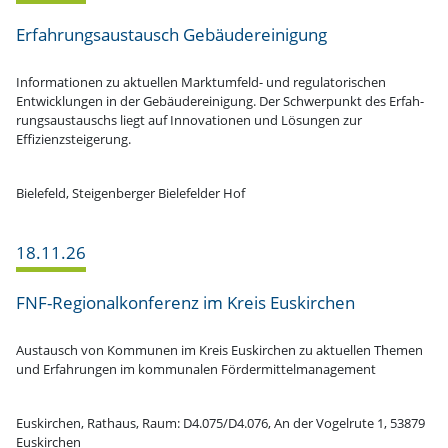
Erfah­rungs­aus­tausch Gebäudereinigung
Infor­ma­tionen zu aktuellen Markt­umfeld- und regula­to­ri­schen
Entwick­lungen in der Gebäu­de­rei­nigung. Der Schwer­punkt des Erfah­
rungs­aus­tauschs liegt auf Innova­tionen und Lösungen zur
Effizienzsteigerung.
Bielefeld, Steigen­berger Biele­felder Hof
18.11.26
FNF-Regio­nal­­kon­­­ferenz im Kreis Euskirchen
Austausch von Kommunen im Kreis Euskirchen zu aktuellen Themen
und Erfah­rungen im kommu­nalen Fördermittelmanagement
Euskirchen, Rathaus, Raum: D4.075/D4.076, An der Vogelrute 1, 53879
Euskirchen