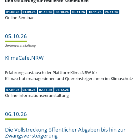
und Steuerung für resiliente Kommunen
01.09.26
21.09.26
01.10.26
08.10.26
03.11.26
10.11.26
26.11.26
Online-Seminar
05.10.26
Serien­ver­an­staltung
KlimaCafe.NRW
Erfah­rungs­aus­tausch der PlattformKlima.NRW für
Klimaschutzmanager:innen und Quereinsteiger:innen im Klimaschutz
07.09.26
05.10.26
02.11.26
07.12.26
Online-Informationsveranstaltung
06.10.26
Die Vollstre­ckung öffent­licher Abgaben bis hin zur
Zwangsversteigerung