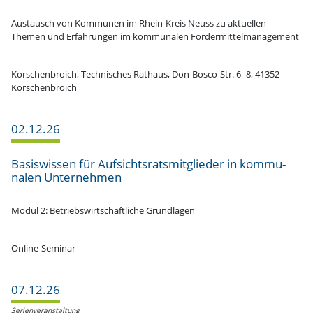
Austausch von Kommunen im Rhein-Kreis Neuss zu aktuellen
Themen und Erfah­rungen im kommu­nalen Fördermittelmanagement
Korschen­broich, Techni­sches Rathaus, Don-Bosco-Str. 6–8, 41352
Korschenbroich
02.12.26
Basis­wissen für Aufsichts­rats­mit­glieder in kommu­
nalen Unternehmen
Modul 2: Betriebs­wirt­schaft­liche Grundlagen
Online-Seminar
07.12.26
Serien­ver­an­staltung