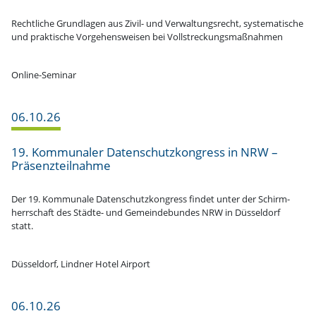
Recht­liche Grund­lagen aus Zivil- und Verwal­tungs­recht, syste­ma­tische
und praktische Vorge­hens­weisen bei Vollstreckungsmaßnahmen
Online-Seminar
06.10.26
19. Kommu­naler Daten­schutz­kon­gress in NRW –
Präsenzteilnahme
Der 19. Kommunale Daten­schutz­kon­gress findet unter der Schirm­
herr­schaft des Städte- und Gemein­de­bundes NRW in Düsseldorf
statt.
Düsseldorf, Lindner Hotel Airport
06.10.26