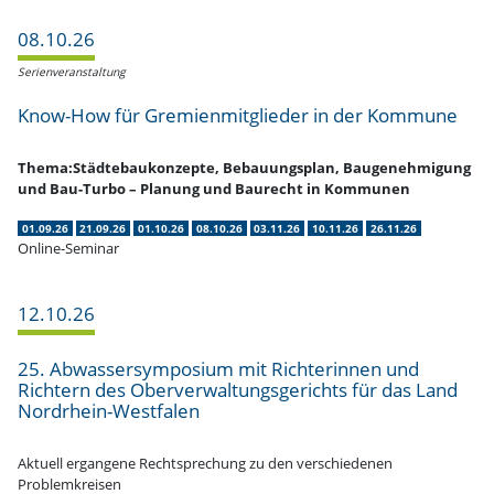
08.10.26
Serien­ver­an­staltung
Know-How für Gremi­en­mit­glieder in der Kommune
Thema:Städtebaukonzepte, Bebau­ungsplan, Bauge­neh­migung
und Bau-Turbo – Planung und Baurecht in Kommunen
01.09.26
21.09.26
01.10.26
08.10.26
03.11.26
10.11.26
26.11.26
Online-Seminar
12.10.26
25. Abwas­ser­sym­posium mit Richte­rinnen und
Richtern des Oberver­wal­tungs­ge­richts für das Land
Nordrhein-Westfalen
Aktuell ergangene Recht­spre­chung zu den verschie­denen
Problemkreisen