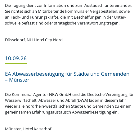
Die Tagung dient zur Infor­mation und zum Austausch unter­ein­ander.
Sie richtet sich an Mitar­bei­tende kommu­naler Verga­be­stellen, sowie
an Fach- und Führungs­kräfte, die mit Beschaf­fungen in der Unter­
schwelle befasst sind oder strate­gische Verant­wortung tragen.
Düsseldorf, NH Hotel City Nord
10.09.26
EA Abwas­ser­be­sei­tigung für Städte und Gemeinden
– Münster
Die Kommunal Agentur NRW GmbH und die Deutsche Verei­nigung für
Wasser­wirt­schaft, Abwasser und Abfall (DWA) laden in diesem Jahr
wieder alle nordrhein-westfä­li­schen Städte und Gemeinden zu einem
gemein­samen Erfah­rungs­aus­tausch Abwas­ser­be­sei­tigung ein.
Münster, Hotel Kaiserhof