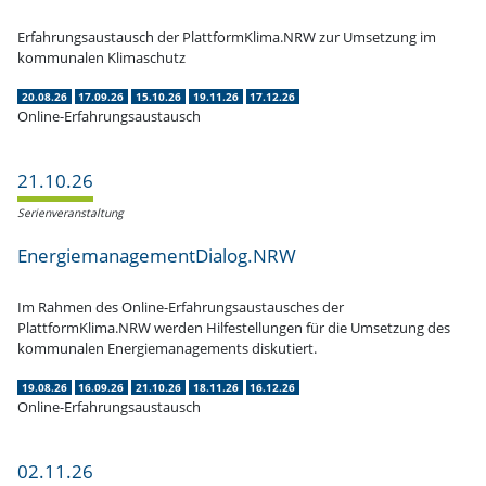
Erfah­rungs­aus­tausch der PlattformKlima.NRW zur Umsetzung im
kommu­nalen Klimaschutz
20.08.26
17.09.26
15.10.26
19.11.26
17.12.26
Online-Erfahrungsaustausch
21.10.26
Serien­ver­an­staltung
EnergiemanagementDialog.NRW
Im Rahmen des Online-Erfah­rungs­aus­tau­sches der
PlattformKlima.NRW werden Hilfe­stel­lungen für die Umsetzung des
kommu­nalen Energie­ma­nage­ments diskutiert.
19.08.26
16.09.26
21.10.26
18.11.26
16.12.26
Online-Erfahrungsaustausch
02.11.26