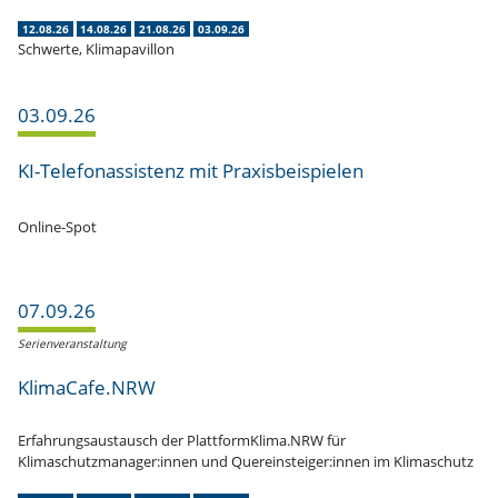
12.08.26
14.08.26
21.08.26
03.09.26
Schwerte, Klimapavillon
03.09.26
KI-Telefon­as­­sistenz mit Praxisbeispielen
Online-Spot
07.09.26
Serien­ver­an­staltung
KlimaCafe.NRW
Erfah­rungs­aus­tausch der PlattformKlima.NRW für
Klimaschutzmanager:innen und Quereinsteiger:innen im Klimaschutz