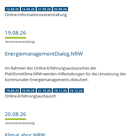
12.08.26
14.08.26
21.08.26
03.09.26
Online-Informationsveranstaltung
19.08.26
Serien­ver­an­staltung
EnergiemanagementDialog.NRW
Im Rahmen des Online-Erfah­rungs­aus­tau­sches der
PlattformKlima.NRW werden Hilfe­stel­lungen für die Umsetzung des
kommu­nalen Energie­ma­nage­ments diskutiert.
19.08.26
16.09.26
21.10.26
18.11.26
16.12.26
Online-Erfahrungsaustausch
20.08.26
Serien­ver­an­staltung
KlimaLabor.NRW