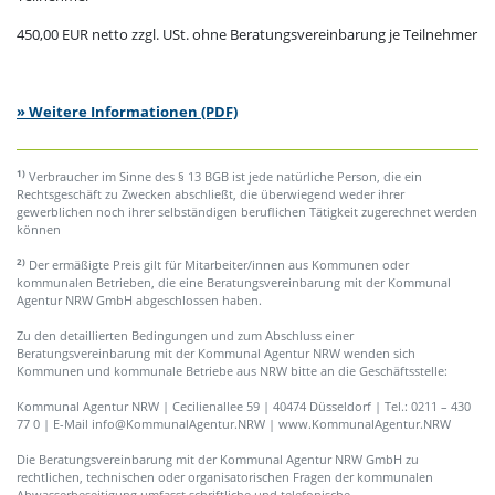
450,00 EUR netto zzgl. USt. ohne Beratungsvereinbarung je Teilnehmer
» Weitere Informationen (PDF)
1)
Verbraucher im Sinne des § 13 BGB ist jede natürliche Person, die ein
Rechtsgeschäft zu Zwecken abschließt, die überwiegend weder ihrer
gewerblichen noch ihrer selbständigen beruflichen Tätigkeit zugerechnet werden
können
2)
Der ermäßigte Preis gilt für Mitarbeiter/innen aus Kommunen oder
kommunalen Betrieben, die eine Beratungsvereinbarung mit der Kommunal
Agentur NRW GmbH abgeschlossen haben.
Zu den detaillierten Bedingungen und zum Abschluss einer
Beratungsvereinbarung mit der Kommunal Agentur NRW wenden sich
Kommunen und kommunale Betriebe aus NRW bitte an die Geschäftsstelle:
Kommunal Agentur NRW | Cecilienallee 59 | 40474 Düsseldorf | Tel.: 0211 – 430
77 0 | E-Mail info@KommunalAgentur.NRW | www.KommunalAgentur.NRW
Die Beratungsvereinbarung mit der Kommunal Agentur NRW GmbH zu
rechtlichen, technischen oder organisatorischen Fragen der kommunalen
Abwasserbeseitigung umfasst schriftliche und telefonische